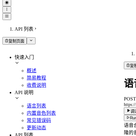
API 列表
复制页面
快速入门
复
概述
简易教程
语
收费说明
API 说明
POST
https:
语言列表
调
内置音色列表
Run
常见错误码
语音
更新动态
隆的
API 列表