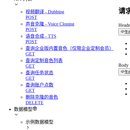
请
视频翻译 - Dubbing
POST
声音克隆 - Voice Cloning
Head
POST
生
语音合成 - TTS
POST
查询企业版内置音色（仅限企业定制会员）
GET
查询定制音色列表
Bod
GET
生
查询任务状态
GET
查询账户点数
GET
删除克隆的音色
DELETE
数据模型
示例数据模型