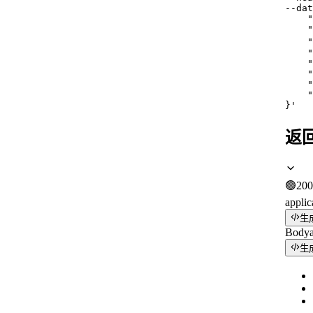
--dat
    "
    "
    
    "
    "
    "
    "
    "
}'
返
🟢
200
applic
生
Body
生