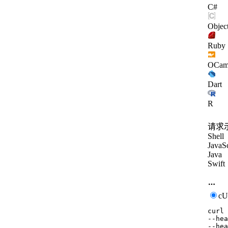
C#
Objec
Ruby
OCam
Dart
R
请求
Shell
JavaSc
Java
Swift
c
curl
--hea
--hea