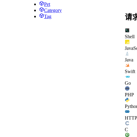
Pet
Category
请
Tag
Shell
JavaSc
Java
Swift
Go
PHP
Pytho
HTT
C