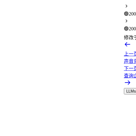
🟢
200
🟢
200
修改
上一
声音克隆
下一
查询
LLMs.